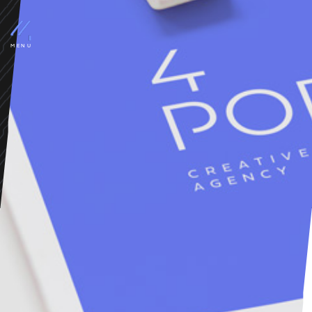
não somos “só mais uma
agência”… ...somos 4por4!
MENU