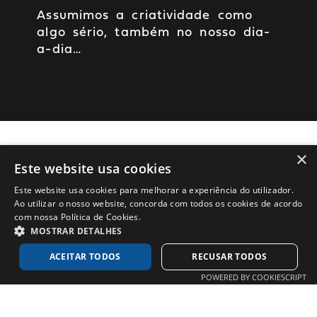
Assumimos a criatividade como
algo sério, também no nosso dia-
a-dia…
×
Também pretendes fazer parte
Este website usa cookies
desta equipa?
Este website usa cookies para melhorar a experiência do utilizador.
Ao utilizar o nosso website, concorda com todos os cookies de acordo
com nossa Política de Cookies.
Estamos sempre à procura dos
MOSTRAR DETALHES
melhores, mais destemidos,
apaixonados e divertidos para se
ACEITAR TODOS
RECUSAR TODOS
juntarem à mais incrível agência de
POWERED BY COOKIESCRIPT
Portugal e além-fronteiras.