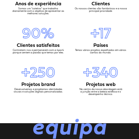
Anos de experiência
Clientes
Somos um “coletivo" que trabalha
Os nossos clientes são fantásticos e a nossa
diariamente com o objetivo de apresentar as
principal prioridade.
melhores soluções.
90%
+17
Clientes satisfeitos
Países
Contratam-nos e permanecem com a 4por4
Temos vários projetos espalhados em vários
porque sentem a paixão que temos por eles.
cantos do mundo.
+250
+340
Projetos brand
Projetos web
Desenvolvemos e projetamos identidades
No centro da nossa abordagem está
visuais e soluções digitais personalizadas.
a junção entre a beleza estética e o
desempenho técnico.
equipa