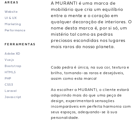
A MURANTI é uma marca de
AREAS
mobiliário que cria um equilíbrio
Website
entre a mente e o coração em
UI & UX
qualquer decoração de interiores. O
Marketing
nome desta marca é, por si só, um
Performance
mistério tal como as pedras
preciosas escondidas nos lugares
FERRAMENTAS
mais raros do nosso planeta.
Adobe XD
Vue.js
Bootstrap
Cada pedra é única, na sua cor, textura e
HTML5
brilho, tornando-as raras e desejáveis,
assim como esta marca!
PHP
CSS3
Ao escolher a MURANTI, o cliente estará
Laravel
adquirindo mais do que uma peça de
Javascript
design, experimentará sensações
incomparáveis em perfeita harmonia com
seus espaços, adequando-se à sua
personalidade.