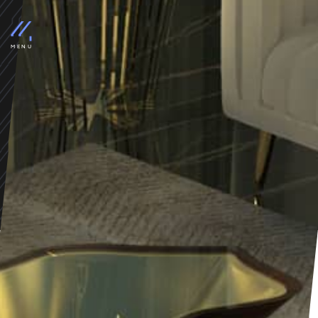
MURANTI - FURNITURE
Paços De Ferreira
marca de luxo de mobiliário e
MENU
iluminação...