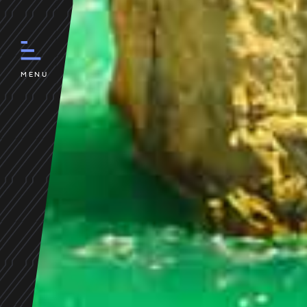
SAG
n
ã
MENU
e
v