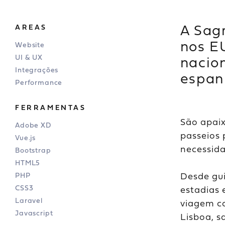
A Sag
AREAS
nos E
Website
UI & UX
nacio
Integrações
espan
Performance
FERRAMENTAS
São apaix
Adobe XD
passeios 
Vue.js
necessida
Bootstrap
HTML5
Desde gui
PHP
CSS3
estadias 
Laravel
viagem co
Javascript
Lisboa, s