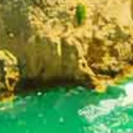
RES VACATIONS
Massachusetts
EUA
o
v
i
a
j
e
a
p
e
n
a
s
i
v
e
n
c
i
e
!